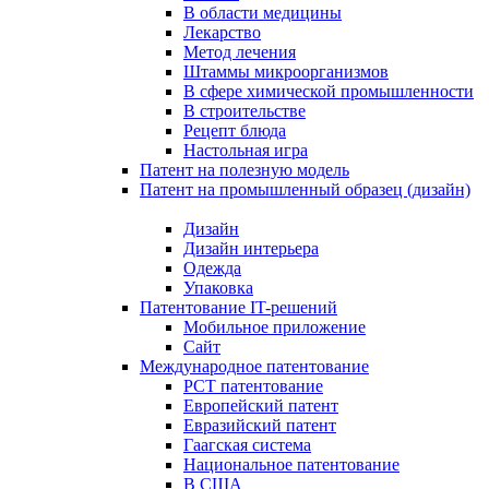
В области медицины
Лекарство
Метод лечения
Штаммы микроорганизмов
В сфере химической промышленности
В строительстве
Рецепт блюда
Настольная игра
Патент на полезную модель
Патент на промышленный образец (дизайн)
Дизайн
Дизайн интерьера
Одежда
Упаковка
Патентование IT-решений
Мобильное приложение
Сайт
Международное патентование
PCT патентование
Европейский патент
Евразийский патент
Гаагская система
Национальное патентование
В США