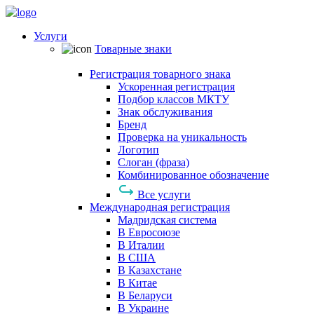
Услуги
Товарные знаки
Регистрация товарного знака
Ускоренная регистрация
Подбор классов МКТУ
Знак обслуживания
Бренд
Проверка на уникальность
Логотип
Слоган (фраза)
Комбинированное обозначение
Все услуги
Международная регистрация
Мадридская система
В Евросоюзе
В Италии
В США
В Казахстане
В Китае
В Беларуси
В Украине