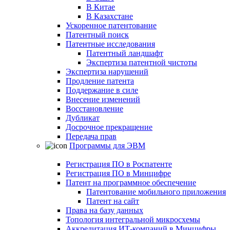
В Китае
В Казахстане
Ускоренное патентование
Патентный поиск
Патентные исследования
Патентный ландшафт
Экспертиза патентной чистоты
Экспертиза нарушений
Продление патента
Поддержание в силе
Внесение изменений
Восстановление
Дубликат
Досрочное прекращение
Передача прав
Программы для ЭВМ
Регистрация ПО в Роспатенте
Регистрация ПО в Минцифре
Патент на программное обеспечение
Патентование мобильного приложения
Патент на сайт
Права на базу данных
Топология интегральной микросхемы
Аккредитация ИТ-компаний в Минцифры