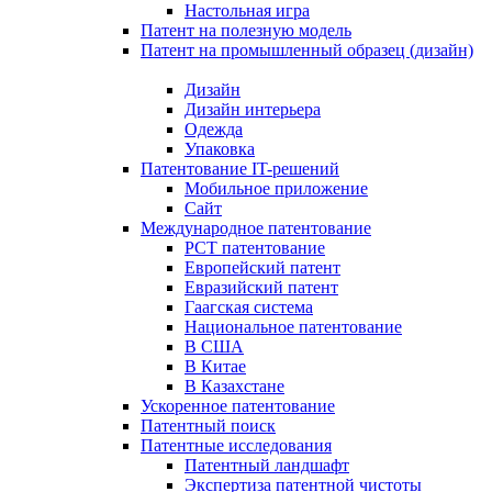
Настольная игра
Патент на полезную модель
Патент на промышленный образец (дизайн)
Дизайн
Дизайн интерьера
Одежда
Упаковка
Патентование IT-решений
Мобильное приложение
Сайт
Международное патентование
PCT патентование
Европейский патент
Евразийский патент
Гаагская система
Национальное патентование
В США
В Китае
В Казахстане
Ускоренное патентование
Патентный поиск
Патентные исследования
Патентный ландшафт
Экспертиза патентной чистоты