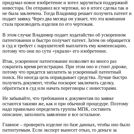
придумал новое изобретение и хотел заручиться поддержкой
инвестора. Он отправил все чертежи, но в итоге сделка так и
не была заключена. Тогда Владимир решает получить патент и
подает заявку. Через два месяца он узнает, что эта компания
стала производить изделия по его чертежам.
В этом случае Владимир подает ходатайство об ускоренном
патентовании и быстро получает патент. Затем он обращается
в суд и требует с нарушителей выплатить ему компенсацию,
потому что они по сути «украли» его изобретение.
Итак, ускоренное патентование позволяет во много раз
сократить время регистрации. При этом оно и стоит дороже,
потому что придется заплатить за ускоренный патентный
поиск. Но иногда цель оправдывает средства. Лучше быстро
получить документ, чтобы поскорее заключить сделку,
обратиться в суд или начать переговоры с инвесторами.
Не забывайте, что требования к документам по заявке
остаются такими же, как и при обычной процедуре. Поэтому
надо правильно определить группы МПК, составить
описание, заполнить заявление и все остальное.
Главное – проверить изделие по базе данных, чтобы оно было
патентуемым. Если эксперт вынесет отказ, то деньги за