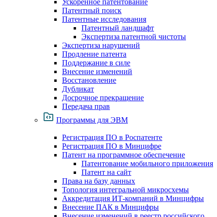
Ускоренное патентование
Патентный поиск
Патентные исследования
Патентный ландшафт
Экспертиза патентной чистоты
Экспертиза нарушений
Продление патента
Поддержание в силе
Внесение изменений
Восстановление
Дубликат
Досрочное прекращение
Передача прав
Программы для ЭВМ
Регистрация ПО в Роспатенте
Регистрация ПО в Минцифре
Патент на программное обеспечение
Патентование мобильного приложения
Патент на сайт
Права на базу данных
Топология интегральной микросхемы
Аккредитация ИТ-компаний в Минцифры
Внесение ПАК в Минцифры
Внесение изменений в реестр российского