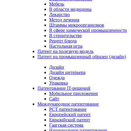
Мебель
В области медицины
Лекарство
Метод лечения
Штаммы микроорганизмов
В сфере химической промышленности
В строительстве
Рецепт блюда
Настольная игра
Патент на полезную модель
Патент на промышленный образец (дизайн)
Дизайн
Дизайн интерьера
Одежда
Упаковка
Патентование IT-решений
Мобильное приложение
Сайт
Международное патентование
PCT патентование
Европейский патент
Евразийский патент
Гаагская система
Национальное патентование