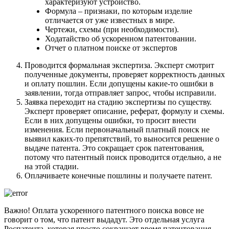
характеризуют устройство.
Формула
– признаки, по которым изделие
отличается от уже известных в мире.
Чертежи, схемы
(при необходимости).
Ходатайство
об ускоренном патентовании.
Отчет о платном поиске от экспертов
Проводится формальная экспертиза
. Эксперт смотрит
полученные документы, проверяет корректность данных
и оплату пошлин. Если допущены какие-то ошибки в
заявлении, тогда отправляет запрос, чтобы исправили.
Заявка переходит на стадию экспертизы по существу
.
Эксперт проверяет описание, реферат, формулу и схемы.
Если в них допущены ошибки, то просит внести
изменения. Если первоначальный платный поиск не
выявил каких-то препятствий, то выносится решение о
выдаче патента. Это сокращает срок патентования,
потому что патентный поиск проводится отдельно, а не
на этой стадии.
Оплачиваете конечные пошлины и получаете патент
.
Важно! Оплата ускоренного патентного поиска вовсе не
говорит о том, что патент выдадут. Это отдельная услуга
Роспатента, которая просто сокращает время патентования.