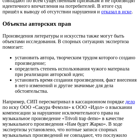
совпадают по всем существенным признакам и не производят
идентичного впечатления на потребителей. В итоге суд
пришёл к выводу об отсутствии нарушения и
отказал в иске
.
Объекты авторских прав
Произведения литературы и искусства также могут быть
объектами исследования. В спорных ситуациях экспертиза
помогает:
установить автора, творческим трудом которого создано
произведение;
определить степень использования чужого материала
при реализации авторской идеи;
установить время создания произведения, факт внесения
в него изменений и другие значимые для дела
обстоятельства.
Например, СИП пересматривал в кассационном порядке
дело
по иску ООО «Сакура Фемэли» к ООО «Идол» о взыскании
компенсации за нарушение исключительного права на
музыкальное произведение «Trivoli trap demo» в качестве
музыкального произведения «Нам будет Жарко». В ходе
экспертизы установлено, что нотные записи спорных
музыкальных произведений не совпадают, что послужило