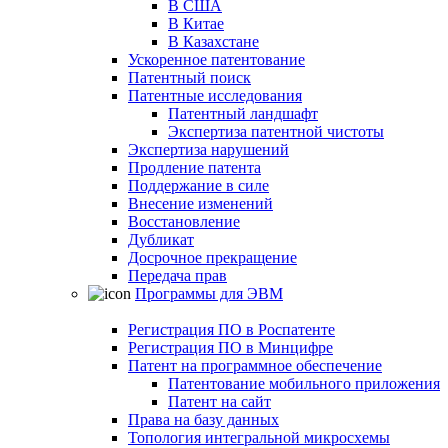
В США
В Китае
В Казахстане
Ускоренное патентование
Патентный поиск
Патентные исследования
Патентный ландшафт
Экспертиза патентной чистоты
Экспертиза нарушений
Продление патента
Поддержание в силе
Внесение изменений
Восстановление
Дубликат
Досрочное прекращение
Передача прав
Программы для ЭВМ
Регистрация ПО в Роспатенте
Регистрация ПО в Минцифре
Патент на программное обеспечение
Патентование мобильного приложения
Патент на сайт
Права на базу данных
Топология интегральной микросхемы