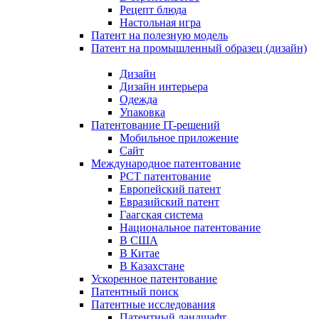
Рецепт блюда
Настольная игра
Патент на полезную модель
Патент на промышленный образец (дизайн)
Дизайн
Дизайн интерьера
Одежда
Упаковка
Патентование IT-решений
Мобильное приложение
Сайт
Международное патентование
PCT патентование
Европейский патент
Евразийский патент
Гаагская система
Национальное патентование
В США
В Китае
В Казахстане
Ускоренное патентование
Патентный поиск
Патентные исследования
Патентный ландшафт