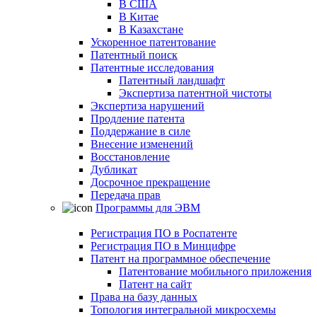
В США
В Китае
В Казахстане
Ускоренное патентование
Патентный поиск
Патентные исследования
Патентный ландшафт
Экспертиза патентной чистоты
Экспертиза нарушений
Продление патента
Поддержание в силе
Внесение изменений
Восстановление
Дубликат
Досрочное прекращение
Передача прав
Программы для ЭВМ
Регистрация ПО в Роспатенте
Регистрация ПО в Минцифре
Патент на программное обеспечение
Патентование мобильного приложения
Патент на сайт
Права на базу данных
Топология интегральной микросхемы