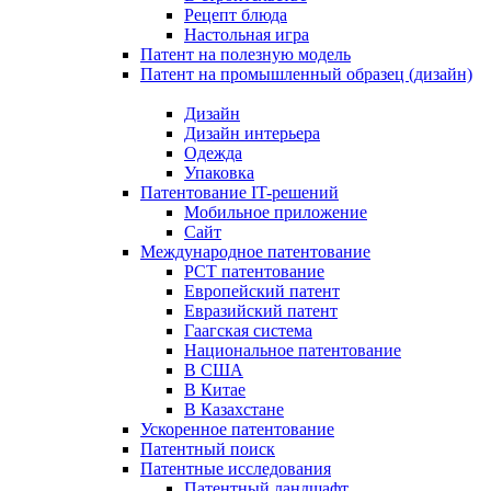
Рецепт блюда
Настольная игра
Патент на полезную модель
Патент на промышленный образец (дизайн)
Дизайн
Дизайн интерьера
Одежда
Упаковка
Патентование IT-решений
Мобильное приложение
Сайт
Международное патентование
PCT патентование
Европейский патент
Евразийский патент
Гаагская система
Национальное патентование
В США
В Китае
В Казахстане
Ускоренное патентование
Патентный поиск
Патентные исследования
Патентный ландшафт