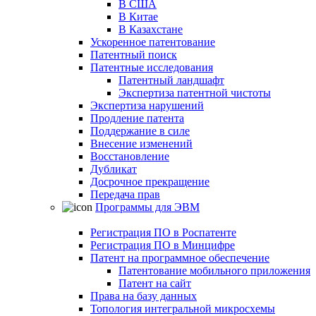
В США
В Китае
В Казахстане
Ускоренное патентование
Патентный поиск
Патентные исследования
Патентный ландшафт
Экспертиза патентной чистоты
Экспертиза нарушений
Продление патента
Поддержание в силе
Внесение изменений
Восстановление
Дубликат
Досрочное прекращение
Передача прав
Программы для ЭВМ
Регистрация ПО в Роспатенте
Регистрация ПО в Минцифре
Патент на программное обеспечение
Патентование мобильного приложения
Патент на сайт
Права на базу данных
Топология интегральной микросхемы