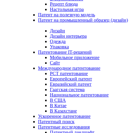
Рецепт блюда
Настольная игра
Патент на полезную модель
Патент на промышленный образец (дизайн)
Дизайн
Дизайн интерьера
Одежда
Упаковка
Патентование IT-решений
Мобильное приложение
Сайт
Международное патентование
PCT патентование
Европейский патент
Евразийский патент
Гаагская система
Национальное патентование
В США
В Китае
В Казахстане
Ускоренное патентование
Патентный поиск
Патентные исследования
Патентный ландшафт