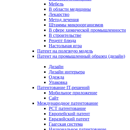
Мебель
В области медицины
Лекарство
Метод лечения
Штаммы микроорганизмов
В сфере химической промышленности
В строительстве
Рецепт блюда
Настольная игра
Патент на полезную модель
Патент на промышленный образец (дизайн)
Дизайн
Дизайн интерьера
Одежда
Упаковка
Патентование IT-решений
Мобильное приложение
Сайт
Международное патентование
PCT патентование
Европейский патент
Евразийский патент
Гаагская система
Национальное патентование