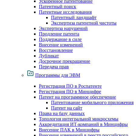
Ускоренное патентование
Патентный поиск
Патентные исследования
Патентный ландшафт
Экспертиза патентной чистоты
Экспертиза нарушений
Продление патента
Поддержание в силе
Внесение изменений
Восстановление
Дубликат
Досрочное прекращение
Передача прав
Программы для ЭВМ
Регистрация ПО в Роспатенте
Регистрация ПО в Минцифре
Патент на программное обеспечение
Патентование мобильного приложения
Патент на сайт
Права на базу данных
Топология интегральной микросхемы
Аккредитация ИТ-компаний в Минцифры
Внесение ПАК в Минцифры
Внесение изменений в реестр российского