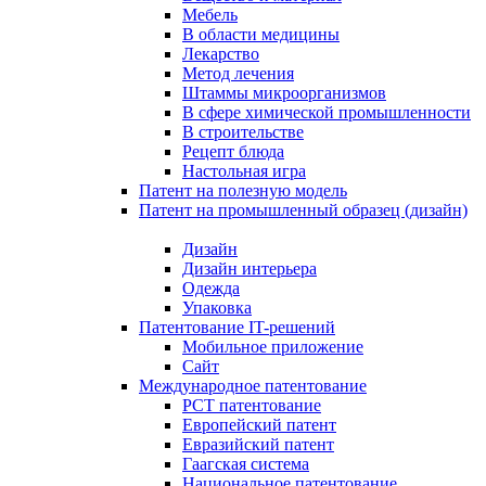
Мебель
В области медицины
Лекарство
Метод лечения
Штаммы микроорганизмов
В сфере химической промышленности
В строительстве
Рецепт блюда
Настольная игра
Патент на полезную модель
Патент на промышленный образец (дизайн)
Дизайн
Дизайн интерьера
Одежда
Упаковка
Патентование IT-решений
Мобильное приложение
Сайт
Международное патентование
PCT патентование
Европейский патент
Евразийский патент
Гаагская система
Национальное патентование