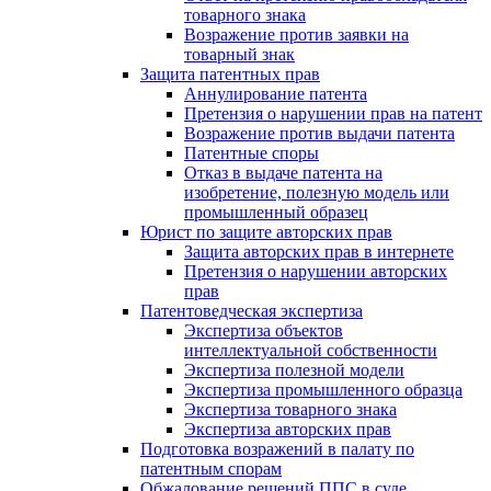
товарного знака
Возражение против заявки на
товарный знак
Защита патентных прав
Аннулирование патента
Претензия о нарушении прав на патент
Возражение против выдачи патента
Патентные споры
Отказ в выдаче патента на
изобретение, полезную модель или
промышленный образец
Юрист по защите авторских прав
Защита авторских прав в интернете
Претензия о нарушении авторских
прав
Патентоведческая экспертиза
Экспертиза объектов
интеллектуальной собственности
Экспертиза полезной модели
Экспертиза промышленного образца
Экспертиза товарного знака
Экспертиза авторских прав
Подготовка возражений в палату по
патентным спорам
Обжалование решений ППС в суде