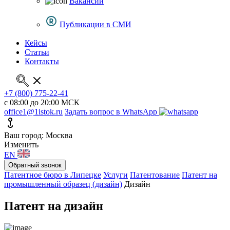
Вакансии
Публикации в СМИ
Кейсы
Статьи
Контакты
+7 (800) 775-22-41
с 08:00 до 20:00 МСК
office1@1istok.ru
Задать вопрос в WhatsApp
Ваш город: Москва
Изменить
EN
Обратный звонок
Патентное бюро в Липецке
Услуги
Патентование
Патент на
промышленный образец (дизайн)
Дизайн
Патент на дизайн