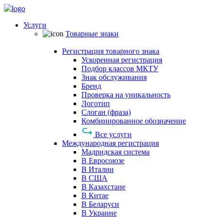
Услуги
Товарные знаки
Регистрация товарного знака
Ускоренная регистрация
Подбор классов МКТУ
Знак обслуживания
Бренд
Проверка на уникальность
Логотип
Слоган (фраза)
Комбинированное обозначение
Все услуги
Международная регистрация
Мадридская система
В Евросоюзе
В Италии
В США
В Казахстане
В Китае
В Беларуси
В Украине