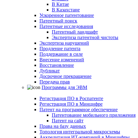
В Китае
В Казахстане
Ускоренное патентование
Патентный поиск
Патентные исследования
Патентный ландшафт
Экспертиза патентной чистоты
Экспертиза нарушений
Продление патента
Поддержание в силе
Внесение изменений
Восстановление
Дубликат
Досрочное прекращение
Передача прав
Программы для ЭВМ
Регистрация ПО в Роспатенте
Регистрация ПО в Минцифре
Патент на программное обеспечение
Патентование мобильного приложения
Патент на сайт
Права на базу данных
Топология интегральной микросхемы
Аккредитация ИТ-компаний в Минцифры