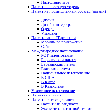
Настольная игра
Патент на полезную модель
Патент на промышленный образец (дизайн)
Дизайн
Дизайн интерьера
Одежда
Упаковка
Патентование IT-решений
Мобильное приложение
Сайт
Международное патентование
PCT патентование
Европейский патент
Евразийский патент
Гаагская система
Национальное патентование
В США
В Китае
В Казахстане
Ускоренное патентование
Патентный поиск
Патентные исследования
Патентный ландшафт
Экспертиза патентной чистоты