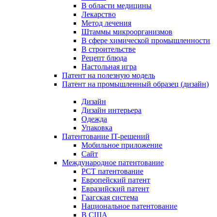
В области медицины
Лекарство
Метод лечения
Штаммы микроорганизмов
В сфере химической промышленности
В строительстве
Рецепт блюда
Настольная игра
Патент на полезную модель
Патент на промышленный образец (дизайн)
Дизайн
Дизайн интерьера
Одежда
Упаковка
Патентование IT-решений
Мобильное приложение
Сайт
Международное патентование
PCT патентование
Европейский патент
Евразийский патент
Гаагская система
Национальное патентование
В США