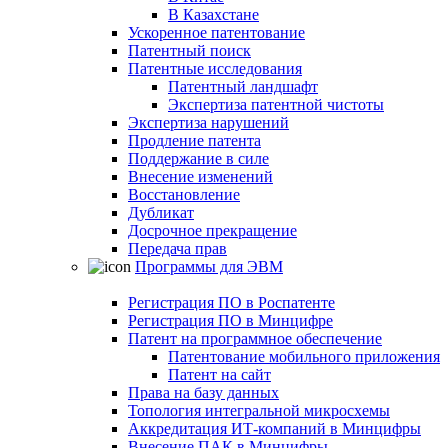
В Казахстане
Ускоренное патентование
Патентный поиск
Патентные исследования
Патентный ландшафт
Экспертиза патентной чистоты
Экспертиза нарушений
Продление патента
Поддержание в силе
Внесение изменений
Восстановление
Дубликат
Досрочное прекращение
Передача прав
Программы для ЭВМ
Регистрация ПО в Роспатенте
Регистрация ПО в Минцифре
Патент на программное обеспечение
Патентование мобильного приложения
Патент на сайт
Права на базу данных
Топология интегральной микросхемы
Аккредитация ИТ-компаний в Минцифры
Внесение ПАК в Минцифры