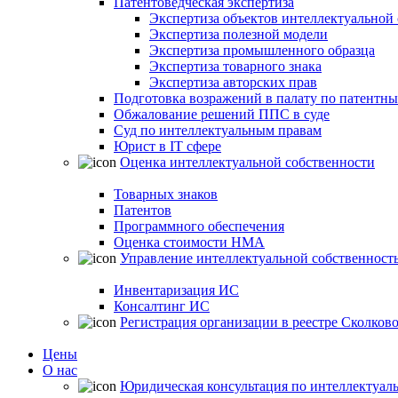
Патентоведческая экспертиза
Экспертиза объектов интеллектуальной
Экспертиза полезной модели
Экспертиза промышленного образца
Экспертиза товарного знака
Экспертиза авторских прав
Подготовка возражений в палату по патентн
Обжалование решений ППС в суде
Суд по интеллектуальным правам
Юрист в IT сфере
Оценка интеллектуальной собственности
Товарных знаков
Патентов
Программного обеспечения
Оценка стоимости НМА
Управление интеллектуальной собственност
Инвентаризация ИС
Консалтинг ИС
Регистрация организации в реестре Сколков
Цены
О нас
Юридическая консультация по интеллектуал