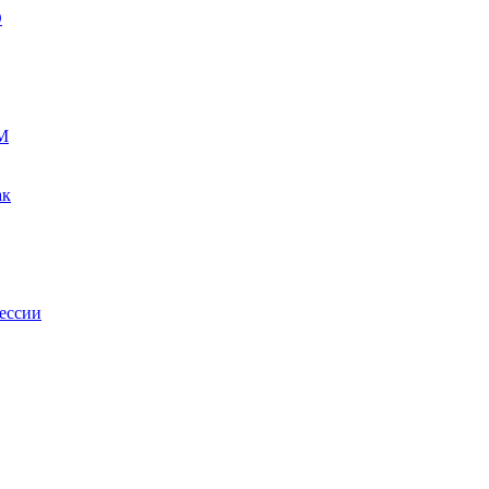
О
М
ак
ессии