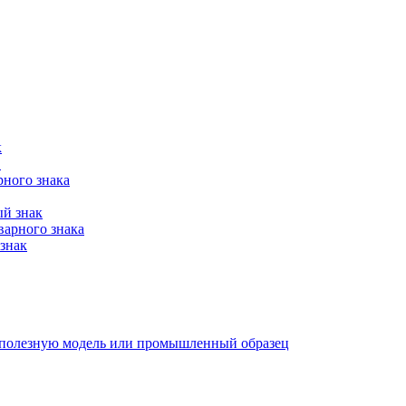
к
в
рного знака
ый знак
варного знака
знак
е, полезную модель или промышленный образец