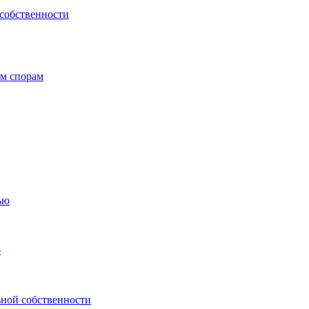
 собственности
ым спорам
ью
о
ьной собственности