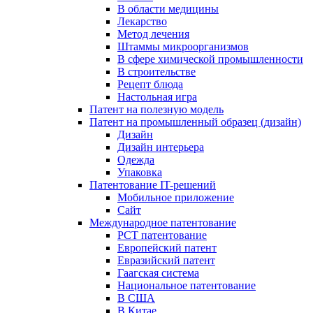
В области медицины
Лекарство
Метод лечения
Штаммы микроорганизмов
В сфере химической промышленности
В строительстве
Рецепт блюда
Настольная игра
Патент на полезную модель
Патент на промышленный образец (дизайн)
Дизайн
Дизайн интерьера
Одежда
Упаковка
Патентование IT-решений
Мобильное приложение
Сайт
Международное патентование
PCT патентование
Европейский патент
Евразийский патент
Гаагская система
Национальное патентование
В США
В Китае