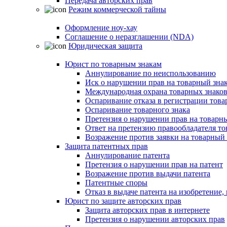
Передача авторских прав
Режим коммерческой тайны
Оформление ноу-хау
Соглашение о неразглашении (NDA)
Юридическая защита
Юрист по товарным знакам
Аннулирование по неиспользованию
Иск о нарушении прав на товарный зна
Международная охрана товарных знако
Оспаривание отказа в регистрации това
Оспаривание товарного знака
Претензия о нарушении прав на товарн
Ответ на претензию правообладателя то
Возражение против заявки на товарный 
Защита патентных прав
Аннулирование патента
Претензия о нарушении прав на патент
Возражение против выдачи патента
Патентные споры
Отказ в выдаче патента на изобретени
Юрист по защите авторских прав
Защита авторских прав в интернете
Претензия о нарушении авторских прав